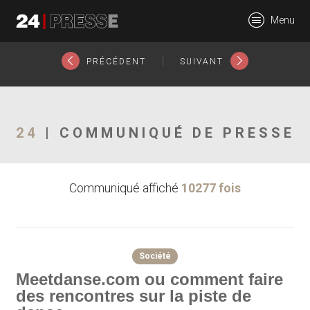
2076tt
Menu
24Presse -
|
PRÉCÉDENT
SUIVANT
Communiqués de
24
| COMMUNIQUÉ DE PRESSE
Communiqué affiché
10277 fois
presse
Société
Meetdanse.com ou comment faire
des rencontres sur la piste de