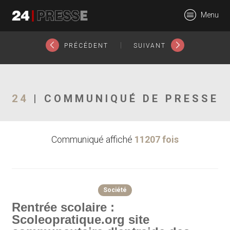
2049tt
Menu
24Presse -
|
PRÉCÉDENT
SUIVANT
Communiqués de
24
| COMMUNIQUÉ DE PRESSE
Communiqué affiché
11207 fois
presse
Société
Rentrée scolaire :
Scoleopratique.org site