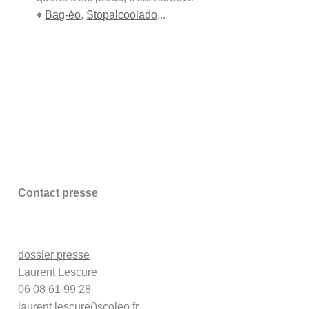
♦
Bag-éo
,
Stopalcoolado
...
Contact presse
dossier presse
Laurent Lescure
06 08 61 99 28
laurent.lescure()scoleo.fr