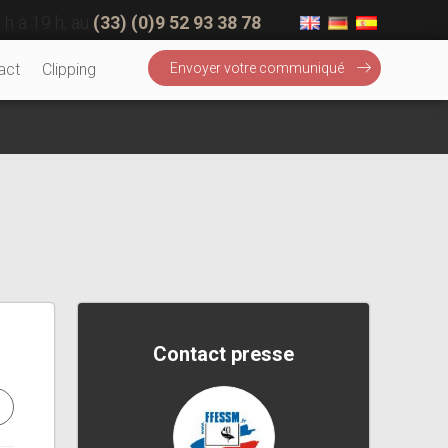
 h à 19 h, au
(33) (0)9 52 93 38 78
act
Clipping
Envoyer votre communiqué
Contact presse