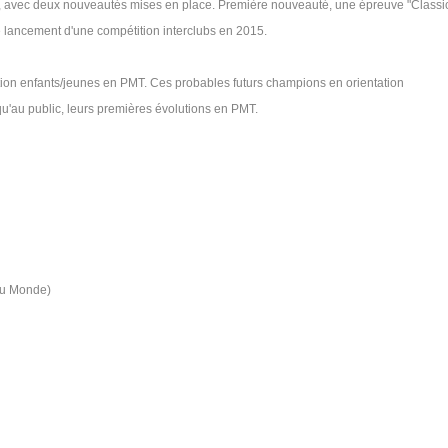
al, avec deux nouveautés mises en place. Première nouveauté, une épreuve "Classi
e lancement d'une compétition interclubs en 2015.
ion enfants/jeunes en PMT. Ces probables futurs champions en orientation
u'au public, leurs premières évolutions en PMT.
du Monde)