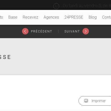
Du lundi au vendredi, de 8
ts
Base
Recevez
Agences
24PRESSE
Blog
Cont
|
PRÉCÉDENT
SUIVANT
SSE
Imprimer