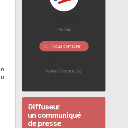
Vitry Glenn
i
FFESSM
Nous contacter
Website
en
www.ffessm.fr/
du
Diffuseur
un communiqué
de presse