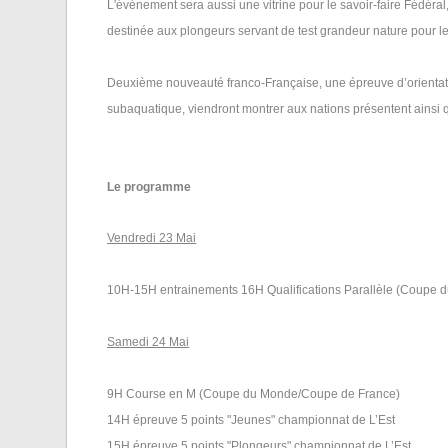
L'événement sera aussi une vitrine pour le savoir-faire Fédér
destinée aux plongeurs servant de test grandeur nature pour l
Deuxième nouveauté franco-Française, une épreuve d’orientat
subaquatique, viendront montrer aux nations présentent ainsi q
Le programme
Vendredi 23 Mai
10H-15H entrainements 16H Qualifications Parallèle (Coupe 
Samedi 24 Mai
9H Course en M (Coupe du Monde/Coupe de France)
14H épreuve 5 points "Jeunes" championnat de L’Est
15H épreuve 5 points "Plongeurs" championnat de L’Est