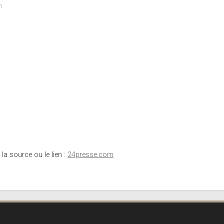
m
 la source ou le lien :
24presse.com