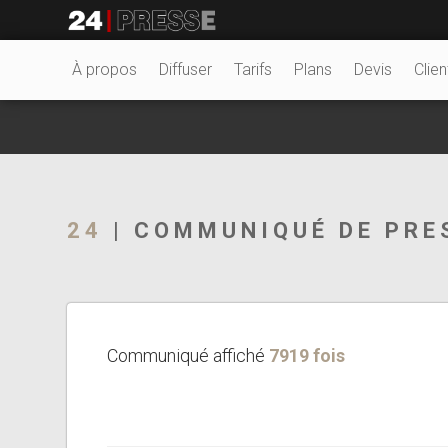
13853tt
24Presse -
À propos
Diffuser
Tarifs
Plans
Devis
Clien
Communiqués de
24
| COMMUNIQUÉ DE PRE
presse
Communiqué affiché
7919 fois