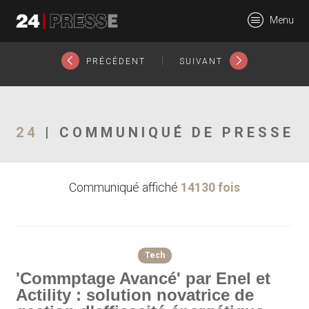
11531tt
Menu
24Presse -
|
PRÉCÉDENT
SUIVANT
Communiqués de
24
| COMMUNIQUÉ DE PRESSE
Communiqué affiché
14130 fois
presse
Tech
'Commptage Avancé' par Enel et
Actility : solution novatrice de