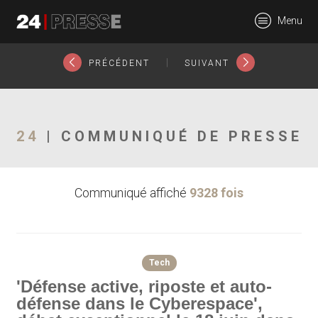
17702tt
Menu
24Presse -
|
PRÉCÉDENT
SUIVANT
Communiqués de
24
| COMMUNIQUÉ DE PRESSE
Communiqué affiché
9328 fois
presse
Tech
'Défense active, riposte et auto-
défense dans le Cyberespace',