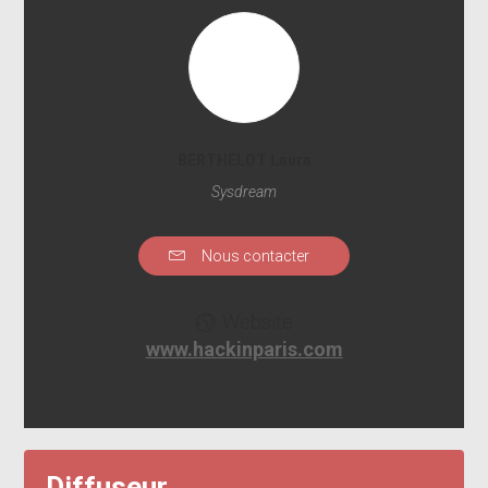
BERTHELOT Laura
Sysdream
Nous contacter
Website
www.hackinparis.com
Diffuseur