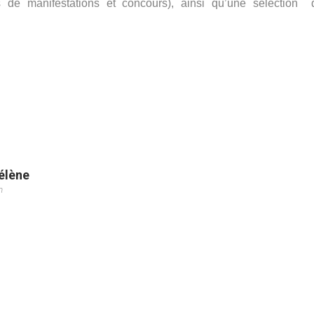
urs de manifestations et concours), ainsi qu’une sélection 
élène
m