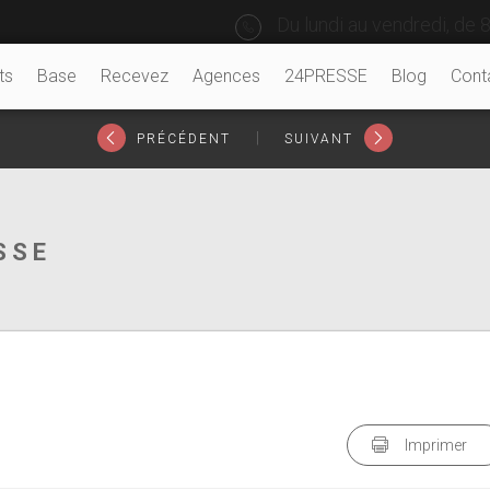
Du lundi au vendredi, de 8
ts
Base
Recevez
Agences
24PRESSE
Blog
Cont
|
PRÉCÉDENT
SUIVANT
SSE
Imprimer