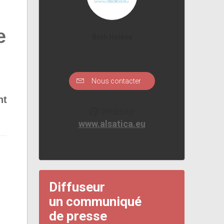
e
Both Hélène
Nous contacter
nt
Website
www.alsatica.eu
Diffuseur
un communiqué
de presse