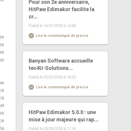
Pour son 2e anniversaire,
HitPaw Edimakor facilite la
cr...
Publié le 16/07/2026 à 14:58
Lire le communiqué de presse
en
des
re
 un
Banyan Software accueille
tec4U-Solutions...
Publié le 02/07/2026 à 14:02
ue
Lire le communiqué de presse
ce
ce
et
HitPaw Edimakor 5.0.0 : une
es
mise à jour majeure qui rap...
ce
la
Publié le 03/06/2026 à 11:16