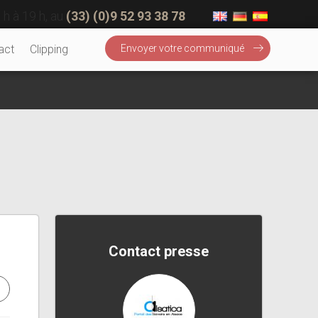
 h à 19 h, au
(33) (0)9 52 93 38 78
act
Clipping
Envoyer votre communiqué
Contact presse