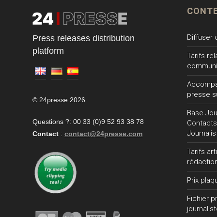
CONT
Diffuser
Press releases distribution
platform
Tarifs re
communi
Accompa
presse s
© 24presse 2026
Base Jour
Questions ?: 00 33 (0)9 52 93 38 78
Contacts
Journalis
Contact
:
contact@24presse.com
Tarifs ar
rédactio
Prix plaq
Fichier 
journalis