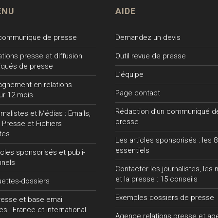
ENU
AIDE
 communique de presse
Demandez un devis
lations presse et diffusion
Outil revue de presse
qués de presse
L’équipe
gnement en relations
Page contact
ur 12 mois
Rédaction d’un communiqué d
nalistes et Médias : Emails,
presse
 Presse et Fichiers
tes
Les articles sponsorisés : les 8
essentiels
ticles sponsorisés et publi-
nnels
Contacter les journalistes, les
et la presse : 15 conseils
uettes-dossiers
Exemples dossiers de presse
presse et base email
tes : France et international
Agence relations presse et a