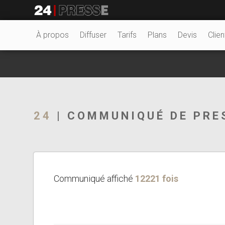
7242tt
24Presse -
À propos
Diffuser
Tarifs
Plans
Devis
Clien
Communiqués de
24
| COMMUNIQUÉ DE PRE
presse
Communiqué affiché
12221 fois