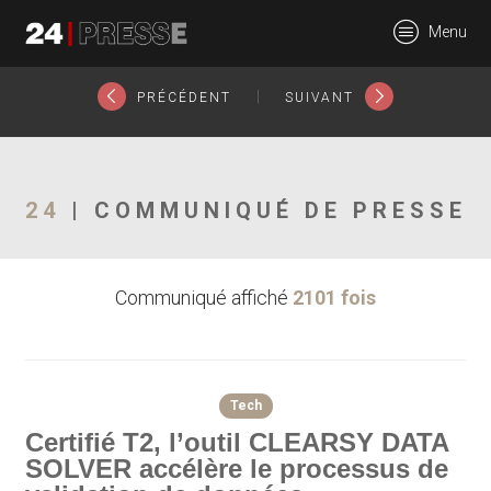
22390tt
Menu
24Presse -
|
PRÉCÉDENT
SUIVANT
Communiqués de
24
| COMMUNIQUÉ DE PRESSE
Communiqué affiché
2101 fois
presse
Tech
Certifié T2, l’outil CLEARSY DATA
SOLVER accélère le processus de