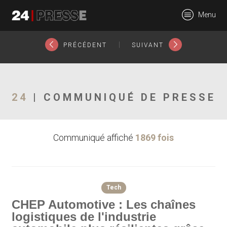
23172tt
Menu
24Presse -
|
PRÉCÉDENT
SUIVANT
Communiqués de
24
| COMMUNIQUÉ DE PRESSE
Communiqué affiché
1869 fois
presse
Tech
CHEP Automotive : Les chaînes
logistiques de l'industrie