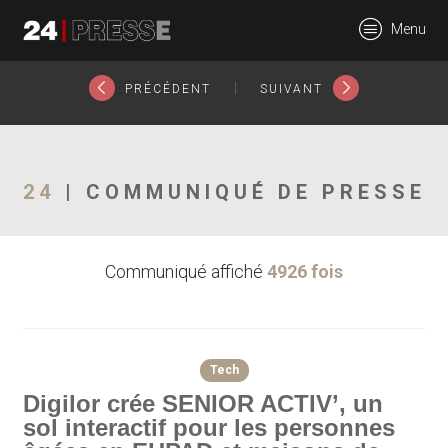
21082tt
Menu
24Presse -
|
PRÉCÉDENT
SUIVANT
Communiqués de
24
| COMMUNIQUÉ DE PRESSE
Communiqué affiché
4926 fois
presse
Tech
Digilor crée SENIOR ACTIV’, un
sol interactif pour les personnes