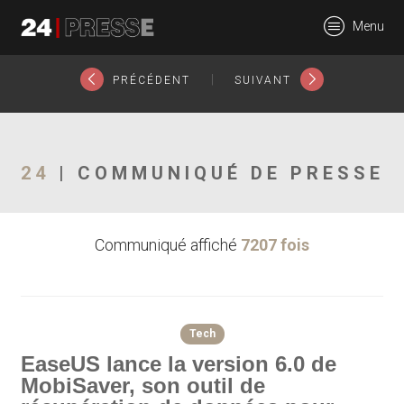
18814tt
Menu
24Presse -
|
PRÉCÉDENT
SUIVANT
Communiqués de
24
| COMMUNIQUÉ DE PRESSE
Communiqué affiché
7207 fois
presse
Tech
EaseUS lance la version 6.0 de
MobiSaver, son outil de