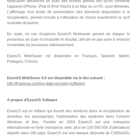
MobiSaver déclenche un scan des fichiers perdus lors qu'on connecte
l'appareil (iPhone, iPad et iPod Touch) à un Mac ou un PC sous Windows.
L'affichage d'un écran de présentation des éléments disponibles à la
récupération, permet ensuite à l'utilisateur de choisir exactement ce qu'il
souhaite récupérer.
En outre, en cas d'urgence EaseUS Mobisaver permet de stopper le
processus de scan et d'exporter le résultat, afin de ne pas avoir à relancer
l'ensemble du processus ultérieurement.
EaseUS MobiSaver est disponible en Français, Spanish, Italien,
Portugais, Chinois.
EaseUS MobiSaver 6.0 est disponible via le lien suivant :
http://fr.easeus.com/ios-data-recovery-software/
A propos d'EaseUS Software
EaseUS est un éditeur qui fournit des solutions dans la récupération de
données, les sauvegardes, l'optimisation des systèmes dans l'univers
Windows et Mac. Fondée en 2004 EaseUS est une entreprise
internationale en forte croissance, avec plus de 100 000 000 d'utilisateurs
répartis dans 180 pays. EaseUS est une marque déposée de CHENGDU