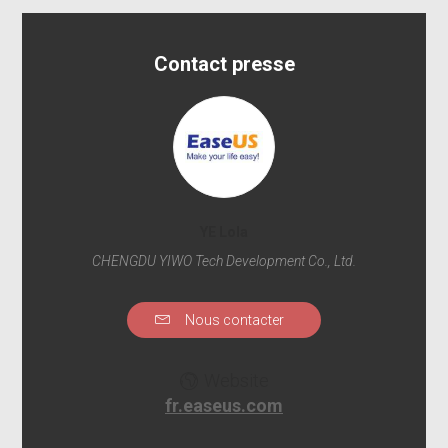
Contact presse
YE Lola
CHENGDU YIWO Tech Development Co., Ltd.
Nous contacter
Website
fr.easeus.com