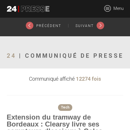
14485tt
Menu
24Presse -
|
PRÉCÉDENT
SUIVANT
Communiqués de
24
| COMMUNIQUÉ DE PRESSE
Communiqué affiché
12274 fois
presse
Tech
Extension du tramway de
Bordeaux : Clearsy livre ses