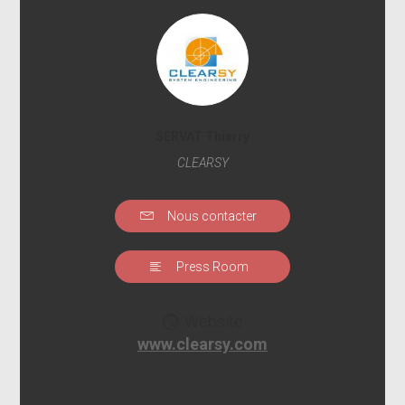
SERVAT Thierry
CLEARSY
Nous contacter
Press Room
Website
www.clearsy.com