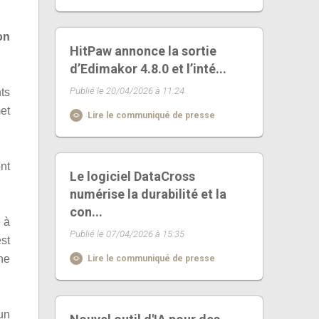
on
HitPaw annonce la sortie
d’Edimakor 4.8.0 et l’inté...
Publié le 20/04/2026 à 11:24
ts
et
Lire le communiqué de presse
nt
Le logiciel DataCross
numérise la durabilité et la
con...
 à
Publié le 07/04/2026 à 15:35
st
ne
Lire le communiqué de presse
un