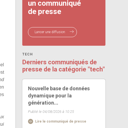
un communiqué
de presse
Lancer une diffusion
TECH
Derniers communiqués de
el
presse de la catégorie "tech"
est
nd
en
Nouvelle base de données
es
dynamique pour la
génération...
Publié le 04/08/2026 à 10:25
eux
Lire le communiqué de presse
ui