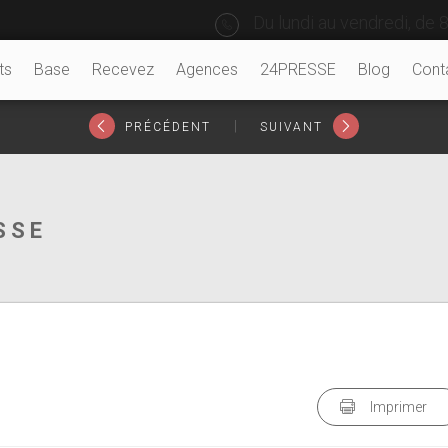
Du lundi au vendredi, de 8
ts
Base
Recevez
Agences
24PRESSE
Blog
Cont
|
PRÉCÉDENT
SUIVANT
SSE
Imprimer