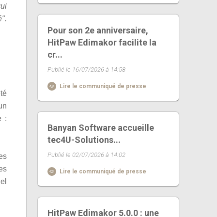
qui
é".
Pour son 2e anniversaire,
HitPaw Edimakor facilite la
cr...
Publié le 16/07/2026 à 14:58
Lire le communiqué de presse
té
un
 :
Banyan Software accueille
tec4U-Solutions...
Publié le 02/07/2026 à 14:02
es
es
Lire le communiqué de presse
el
HitPaw Edimakor 5.0.0 : une