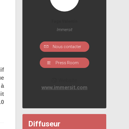
Fage Valentin
Immersit
Nous contacter
Press Room
if
ue
Website
 à
www.immersit.com
it
10
Diffuseur