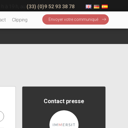
 h à 19 h, au
(33) (0)9 52 93 38 78
act
Clipping
Envoyer votre communiqué
Contact presse