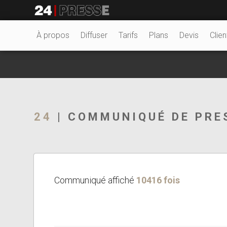
18378tt
24Presse -
À propos
Diffuser
Tarifs
Plans
Devis
Clien
Communiqués de
24
| COMMUNIQUÉ DE PRE
presse
Communiqué affiché
10416 fois