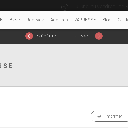
Du lundi au vendredi, de 8
ts
Base
Recevez
Agences
24PRESSE
Blog
Cont
|
PRÉCÉDENT
SUIVANT
SSE
Imprimer