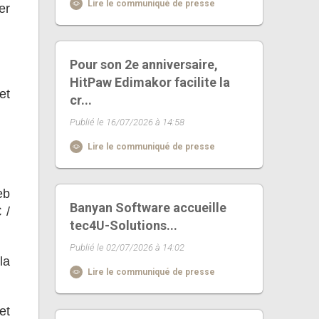
Lire le communiqué de presse
er
Pour son 2e anniversaire,
HitPaw Edimakor facilite la
et
cr...
Publié le 16/07/2026 à 14:58
Lire le communiqué de presse
eb
Banyan Software accueille
 /
tec4U-Solutions...
Publié le 02/07/2026 à 14:02
la
Lire le communiqué de presse
et