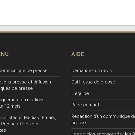
ENU
AIDE
 communique de presse
Demandez un devis
lations presse et diffusion
Outil revue de presse
qués de presse
L’équipe
gnement en relations
Page contact
ur 12 mois
Rédaction d’un communiqué d
nalistes et Médias : Emails,
presse
 Presse et Fichiers
tes
Les articles sponsorisés : les 8