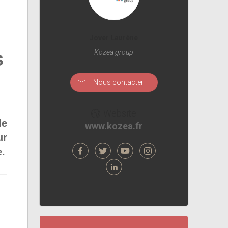
Jover Laurène
s
Kozea group
Nous contacter
Website
de
www.kozea.fr
ur
e.