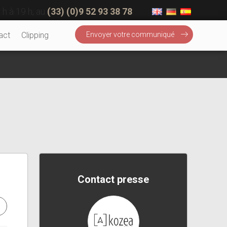
 h à 19 h, au
(33) (0)9 52 93 38 78
act
Clipping
Envoyer votre communiqué
Contact presse