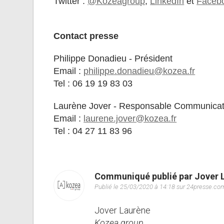
Twitter :
@Kozeagroup
,
LinkedIn
et
Faceb
Contact presse
Philippe Donadieu - Président
Email :
philippe.donadieu@kozea.fr
Tel : 06 19 19 83 03
Laurène Jover - Responsable Communicat
Email :
laurene.jover@kozea.fr
Tel : 04 27 11 83 96
Communiqué publié par Jover 
Publié le 25/03/2020 à 14:18 sur 24presse.co
Jover Laurène
Kozea group