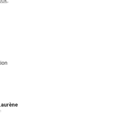
ook
.
ion
Laurène
m