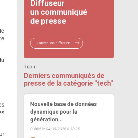
Diffuseur
un communiqué
de presse
le
re
Lancer une diffusion
du
TECH
Derniers communiqués de
presse de la catégorie "tech"
Nouvelle base de données
es
dynamique pour la
es
génération...
Publié le 04/08/2026 à 10:25
ur