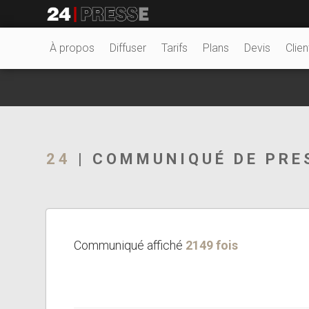
22559tt
24Presse -
À propos
Diffuser
Tarifs
Plans
Devis
Clien
Communiqués de
24
| COMMUNIQUÉ DE PRE
presse
Communiqué affiché
2149 fois