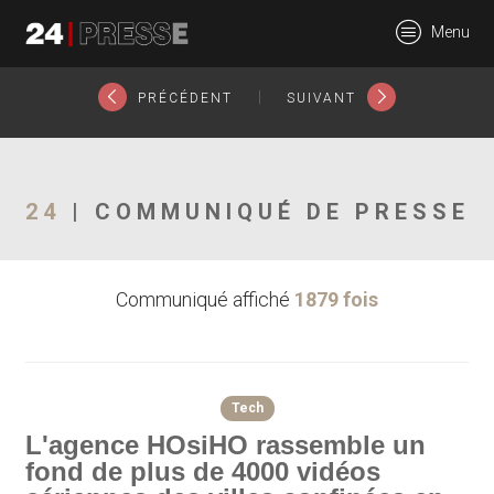
22630tt
Menu
24Presse -
|
PRÉCÉDENT
SUIVANT
Communiqués de
24
| COMMUNIQUÉ DE PRESSE
Communiqué affiché
1879 fois
presse
Tech
L'agence HOsiHO rassemble un
fond de plus de 4000 vidéos