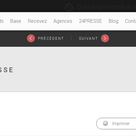
Du lundi au vendredi, de 8
ts
Base
Recevez
Agences
24PRESSE
Blog
Cont
|
PRÉCÉDENT
SUIVANT
SSE
Imprimer