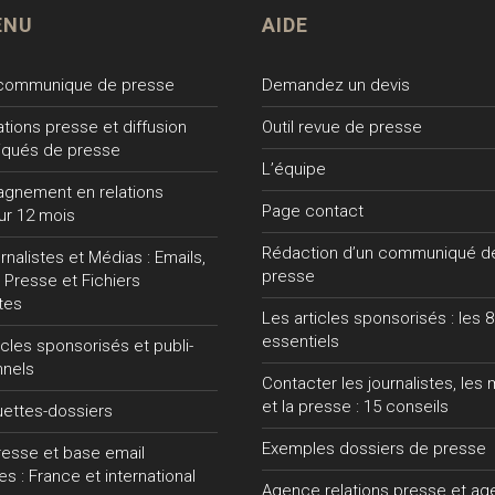
ENU
AIDE
 communique de presse
Demandez un devis
lations presse et diffusion
Outil revue de presse
qués de presse
L’équipe
gnement en relations
Page contact
ur 12 mois
Rédaction d’un communiqué d
nalistes et Médias : Emails,
presse
 Presse et Fichiers
tes
Les articles sponsorisés : les 8
essentiels
ticles sponsorisés et publi-
nnels
Contacter les journalistes, les
et la presse : 15 conseils
uettes-dossiers
Exemples dossiers de presse
presse et base email
tes : France et international
Agence relations presse et a