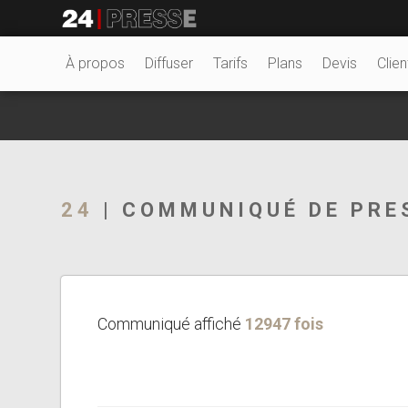
5544tt
24Presse -
À propos
Diffuser
Tarifs
Plans
Devis
Clien
Communiqués de
24
| COMMUNIQUÉ DE PRE
presse
Communiqué affiché
12947 fois