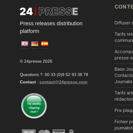
CONT
Diffuser
Press releases distribution
platform
Tarifs re
communi
Accompa
presse s
© 24presse 2026
Base Jour
Questions ?: 00 33 (0)9 52 93 38 78
Contacts
Journalis
Contact
:
contact@24presse.com
Tarifs ar
rédactio
Prix plaq
Fichier 
journalis