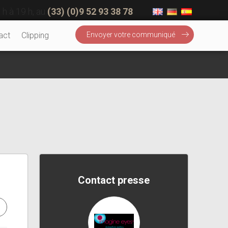
 h à 19 h, au
(33) (0)9 52 93 38 78
act
Clipping
Envoyer votre communiqué
Contact presse