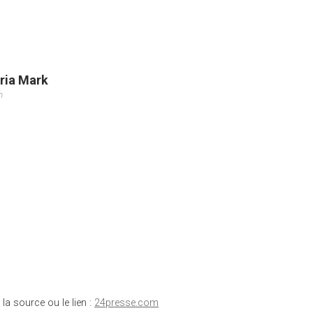
ria Mark
m
 la source ou le lien :
24presse.com