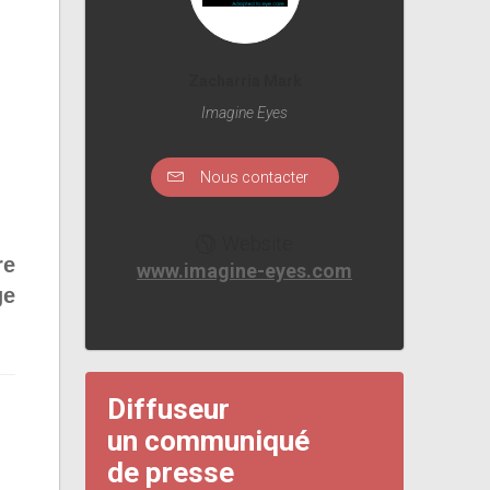
Zacharria Mark
Imagine Eyes
Nous contacter
Website
re
www.imagine-eyes.com
ge
Diffuseur
un communiqué
de presse