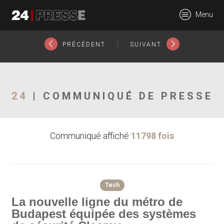
14281tt
Menu
24Presse -
|
PRÉCÉDENT
SUIVANT
Communiqués de
24
| COMMUNIQUÉ DE PRESSE
Communiqué affiché
11798 fois
presse
Tech
La nouvelle ligne du métro de
Budapest équipée des systèmes