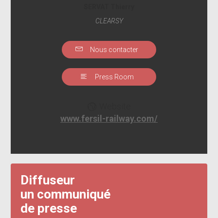
SERVAT Thierry
CLEARSY
Nous contacter
Press Room
Website
www.fersil-railway.com/
Diffuseur
un communiqué
de presse