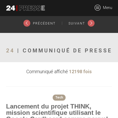
14746tt
Menu
24Presse -
|
PRÉCÉDENT
SUIVANT
Communiqués de
24
| COMMUNIQUÉ DE PRESSE
Communiqué affiché
12198 fois
presse
Tech
Lancement du projet THINK,
mission scientifique utilisant le