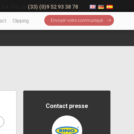
 h à 19 h, au
(33) (0)9 52 93 38 78
act
Clipping
Envoyer votre communiqué
Contact presse