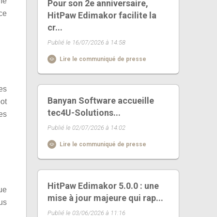
ne
Pour son 2e anniversaire,
ce
HitPaw Edimakor facilite la
cr...
Publié le 16/07/2026 à 14:58
Lire le communiqué de presse
les
Banyan Software accueille
ot
tec4U-Solutions...
es
Publié le 02/07/2026 à 14:02
Lire le communiqué de presse
HitPaw Edimakor 5.0.0 : une
ue
mise à jour majeure qui rap...
ous
Publié le 03/06/2026 à 11:16