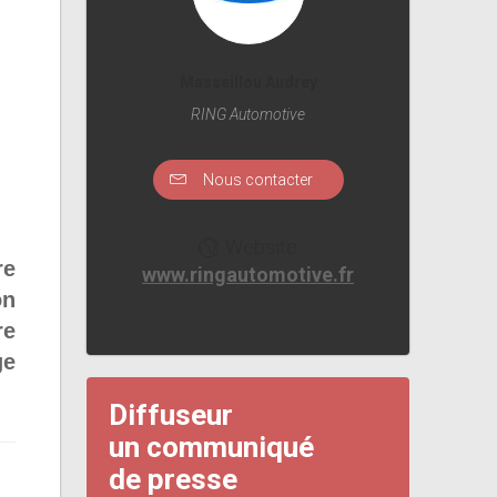
Masseillou Audrey
RING Automotive
Nous contacter
Website
re
www.ringautomotive.fr
on
re
ge
Diffuseur
un communiqué
de presse