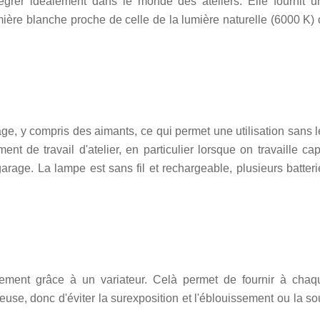
ntégrer idéalement dans le monde des ateliers. Elle fournit u
ière blanche proche de celle de la lumière naturelle (6000 K) 
age, y compris des aimants, ce qui permet une utilisation sans 
t de travail d'atelier, en particulier lorsque on travaille cap
rage. La lampe est sans fil et rechargeable, plusieurs batteri
isement grâce à un variateur. Celà permet de fournir à chaq
neuse, donc d'éviter la surexposition et l'éblouissement ou la s