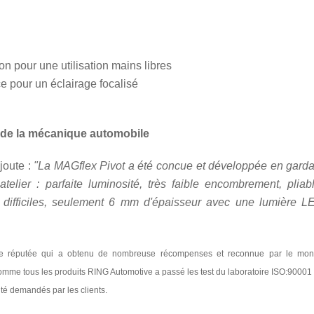
on pour une utilisation mains libres
e pour un éclairage focalisé
 de la mécanique automobile
joute :
"
La MAGflex Pivot a été concue et développée en garda
 atelier : parfaite luminosité, très faible encombrement, pliabl
s difficiles, seulement 6 mm d'épaisseur avec une lumière L
me réputée qui a obtenu de nombreuse récompenses et reconnue par le mo
comme tous les produits RING Automotive a passé les test du laboratoire ISO:90001
ité demandés par les clients.