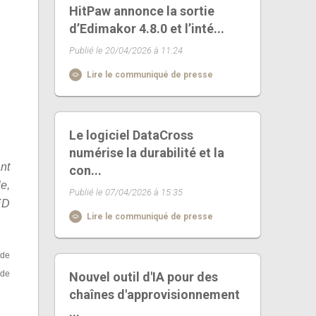
HitPaw annonce la sortie
d’Edimakor 4.8.0 et l’inté...
Publié le 20/04/2026 à 11:24
Lire le communiqué de presse
Le logiciel DataCross
numérise la durabilité et la
nt
con...
e,
Publié le 07/04/2026 à 15:35
ED
Lire le communiqué de presse
nde
 de
Nouvel outil d'IA pour des
chaînes d'approvisionnement
...