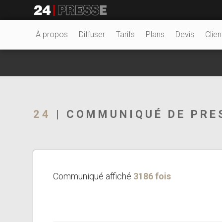
20806tt
24Presse -
À propos
Diffuser
Tarifs
Plans
Devis
Clien
Communiqués de
24
| COMMUNIQUÉ DE PRE
presse
Communiqué affiché
3186 fois