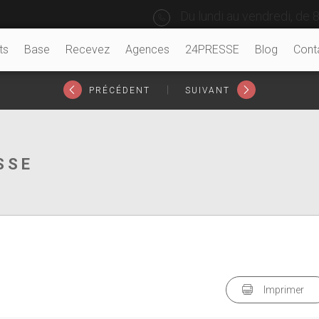
Du lundi au vendredi, de 8
ts
Base
Recevez
Agences
24PRESSE
Blog
Cont
|
PRÉCÉDENT
SUIVANT
SSE
Imprimer