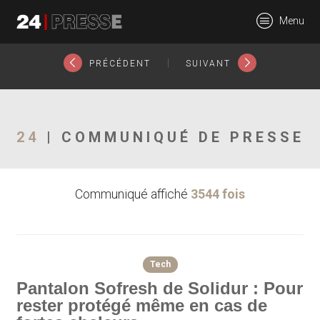
20428tt
Menu
24Presse -
|
PRÉCÉDENT
SUIVANT
Communiqués de
24
| COMMUNIQUÉ DE PRESSE
Communiqué affiché
3544 fois
presse
Tech
Pantalon Sofresh de Solidur : Pour
rester protégé même en cas de