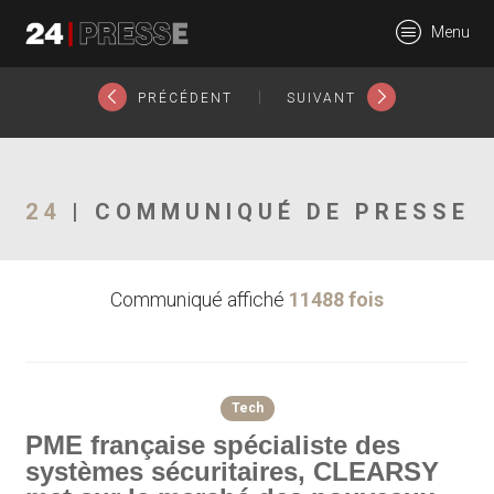
12309tt
Menu
24Presse -
|
PRÉCÉDENT
SUIVANT
Communiqués de
24
| COMMUNIQUÉ DE PRESSE
Communiqué affiché
11488 fois
presse
Tech
PME française spécialiste des
systèmes sécuritaires, CLEARSY