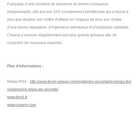
Française d’une centaine de personne en pleine croissance.
Indépendante, elle est une SAS constamment bénéficiaire qui a réussi à
plus que doubler son chiffre d’affaire en l’espace de trois ans. Dotée
d’une bonne réputation, d’ingénieurs talentueux et d’employés satisfaits,
Clearsy s’associe régulièrement aux plus grands groupes afin de
conquérir de nouveaux marchés.
Plus d'informations :
Relais RS4 :
http://www.fersil-railway.com/systemes-securitaires/relais-ferr
oviaires/rs4-relais-de-securite/
www.fersil.fr
www.clearsy.com