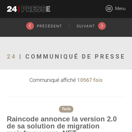
15574tt
Menu
24Presse -
|
PRÉCÉDENT
SUIVANT
Communiqués de
24
| COMMUNIQUÉ DE PRESSE
Communiqué affiché
10567 fois
presse
Tech
Raincode annonce la version 2.0
de sa solution de migration