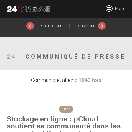
22579tt
Menu
24Presse -
|
PRÉCÉDENT
SUIVANT
Communiqués de
24
| COMMUNIQUÉ DE PRESSE
Communiqué affiché
1843 fois
presse
Tech
Stockage en ligne : pCloud
soutient sa communauté dans les