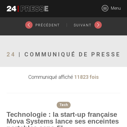
15778tt
Menu
24Presse -
|
PRÉCÉDENT
SUIVANT
Communiqués de
24
| COMMUNIQUÉ DE PRESSE
Communiqué affiché
11823 fois
presse
Tech
Technologie : la start-up française
Mova Systems lance ses enceintes