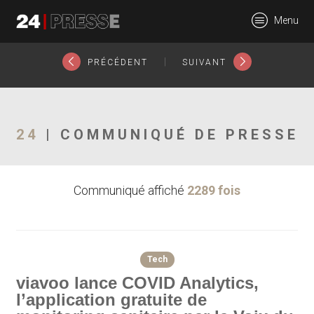
22686tt
Menu
24Presse -
|
PRÉCÉDENT
SUIVANT
Communiqués de
24
| COMMUNIQUÉ DE PRESSE
Communiqué affiché
2289 fois
presse
Tech
viavoo lance COVID Analytics,
l’application gratuite de