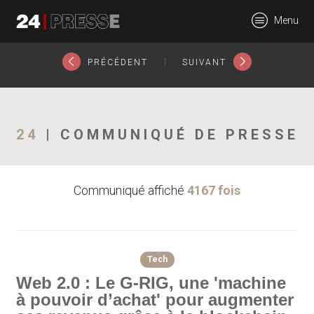
20672tt
Menu
24Presse -
|
PRÉCÉDENT
SUIVANT
Communiqués de
24
| COMMUNIQUÉ DE PRESSE
Communiqué affiché
4167 fois
presse
Tech
Web 2.0 : Le G-RIG, une 'machine
à pouvoir d’achat' pour augmenter