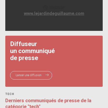
Website
www.lejardindeguillaume.com
Diffuseur
un communiqué
de presse
Lancer une diffusion
TECH
Derniers communiqués de presse de la
catégorie "tech"