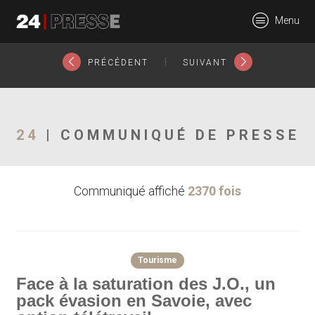
26189tt
Menu
24Presse -
|
PRÉCÉDENT
SUIVANT
Communiqués de
24
| COMMUNIQUÉ DE PRESSE
Communiqué affiché
2370 fois
presse
Tourisme
Face à la saturation des J.O., un
pack évasion en Savoie, avec