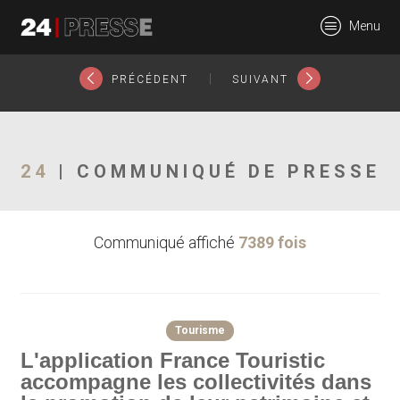
18933tt
Menu
24Presse -
|
PRÉCÉDENT
SUIVANT
Communiqués de
24
| COMMUNIQUÉ DE PRESSE
Communiqué affiché
7389 fois
presse
Tourisme
L'application France Touristic
accompagne les collectivités dans