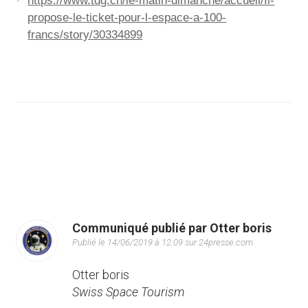
https://www.tdg.ch/le-matin-dimanche/accueil/Il-
propose-le-ticket-pour-l-espace-a-100-
francs/story/30334899
Communiqué publié par Otter boris
Publié le 14/06/2019 à 12:09 sur 24presse.com
Otter boris
Swiss Space Tourism