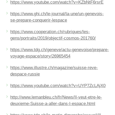
https://www.youtube.com/watch?v=KZbNtF6rsrE
https://www.ghi.ch/le-journal/la-une/un-genevois-
se-prepare-conquerir-lespace
https://www.cooperation.ch/rubriques/les-
gens/portraits/2019/objectif-cosmos-201760/
https://www.tdg.ch/geneve/actu-genevoise/prepare-
voyage-espace/story/26965454
https://www.illustre.ch/magazine/suisse-reve-
despace-russie
https://www.youtube.com/watch?v=UYP7ZcLAjX0
http://www.lemanbleu.ch/fr/News/Il-veut-etre-le-
deuxieme-Suisse-a-aller-dans-l-espace.html