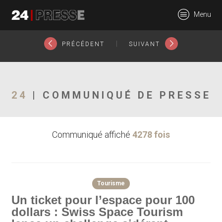
21086tt
Menu
24Presse -
|
PRÉCÉDENT
SUIVANT
Communiqués de
24
| COMMUNIQUÉ DE PRESSE
Communiqué affiché
4278 fois
presse
Tourisme
Un ticket pour l’espace pour 100
dollars : Swiss Space Tourism