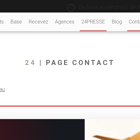
Du lundi au vendredi, de 8
ts
Base
Recevez
Agences
24PRESSE
Blog
Cont
24
| PAGE CONTACT
au