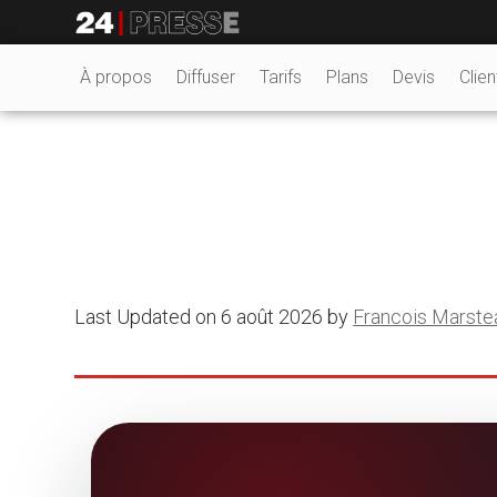
tt
24Presse -
À propos
Diffuser
Tarifs
Plans
Devis
Clien
Communiqués de
presse
Last Updated on 6 août 2026 by
Francois Marste