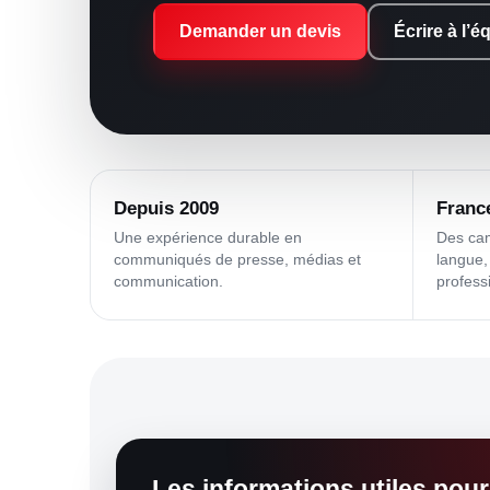
Demander un devis
Écrire à l’é
Depuis 2009
France
Une expérience durable en
Des ca
communiqués de presse, médias et
langue,
communication.
profess
Les informations utiles pour