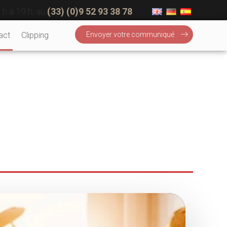
 h à 19 h, au
(33) (0)9 52 93 38 78
act
Clipping
Envoyer votre communiqué