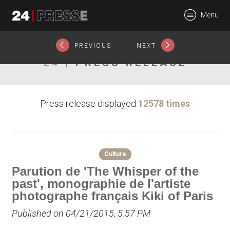
17326tt
Menu
24Presse -
|
PREVIOUS
NEXT
24
| PRESS RELEASE
Communiqués de
Press release displayed
12578 times
presse
Culture
Parution de 'The Whisper of the
past', monographie de l'artiste
photographe français Kiki of Paris
Published on 04/21/2015, 5:57 PM