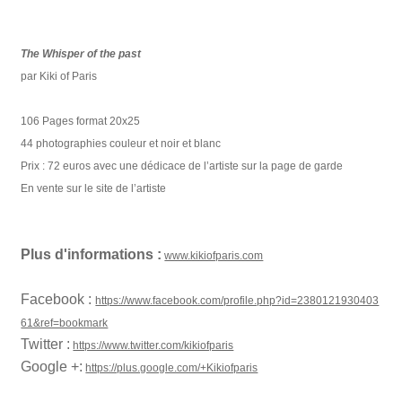
The Whisper of the past
par Kiki of Paris
106 Pages format 20x25
44 photographies couleur et noir et blanc
Prix : 72 euros avec une dédicace de l’artiste sur la page de garde
En vente sur le site de l’artiste
Plus d'informations :
www.kikiofparis.com
Facebook :
https://www.facebook.com/profile.php?id=2380121930403
61&ref=bookmark
Twitter :
https://www.twitter.com/kikiofparis
Google +:
https://plus.google.com/+Kikiofparis