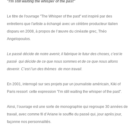
"I’m still waiting the whisper of the past"
Le titre de l'ouvrage "The Whisper of the past" est inspiré par des
entretiens que l'artiste a échangé avec un célèbre producteur italien
disparu en 2008, à propos de l’œuvre du cinéaste grec, Théo
Angelopoulos.
Le passé décide de notre avenir, il fabrique le futur des choses, c’est le
passé qui décide de ce que nous sommes et de ce que nous allons
devenir. C’est l’un des thèmes de mon travail.
En 2001, interrogé sur ses projets par un journaliste américain, Kiki of
Paris ressort cette expression "I’m still waiting the whisper of the past".
Ainsi, l’ouvrage est une sorte de monographie qui regroupe 30 années de
travail, avec comme fil d’Ariane le souffle du passé qui, jour après jour,
façonne nos personnalités.