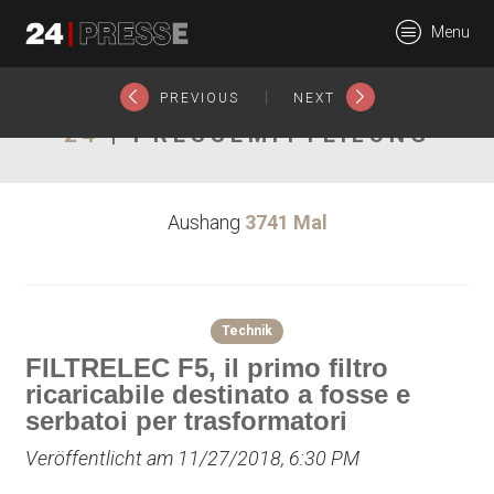
20723tt
Menu
24Presse -
|
PREVIOUS
NEXT
24
| PRESSEMITTEILUNG
Communiqués de
Aushang
3741 Mal
presse
Technik
FILTRELEC F5, il primo filtro
ricaricabile destinato a fosse e
serbatoi per trasformatori
Veröffentlicht am 11/27/2018, 6:30 PM