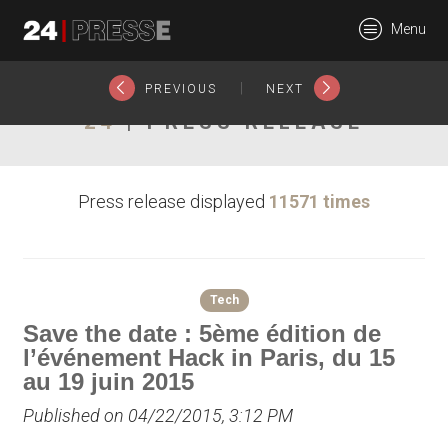
17274tt
Menu
24Presse -
|
PREVIOUS
NEXT
24
| PRESS RELEASE
Communiqués de
Press release displayed
11571 times
presse
Tech
Save the date : 5ème édition de
l’événement Hack in Paris, du 15
au 19 juin 2015
Published on 04/22/2015, 3:12 PM