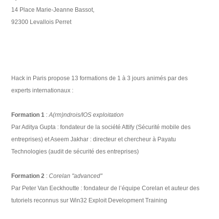
14 Place Marie-Jeanne Bassot,
92300 Levallois Perret
Hack in Paris propose 13 formations de 1 à 3 jours animés par des
experts internationaux :
Formation 1
:
A(rm)ndrois/IOS exploitation
Par Aditya Gupta : fondateur de la société Attify (Sécurité mobile des
entreprises) et Aseem Jakhar : directeur et chercheur à Payatu
Technologies (audit de sécurité des entreprises)
Formation 2
:
Corelan "advanced"
Par Peter Van Eeckhoutte : fondateur de l’équipe Corelan et auteur des
tutoriels reconnus sur Win32 Exploit Development Training