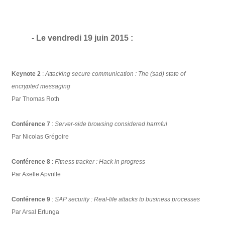
- Le vendredi 19 juin 2015 :
Keynote 2
:
Attacking secure communication : The (sad) state of
encrypted messaging
Par Thomas Roth
Conférence 7
:
Server-side browsing considered harmful
Par Nicolas Grégoire
Conférence 8
:
Fitness tracker : Hack in progress
Par Axelle Apvrille
Conférence 9
:
SAP security : Real-life attacks to business processes
Par Arsal Ertunga