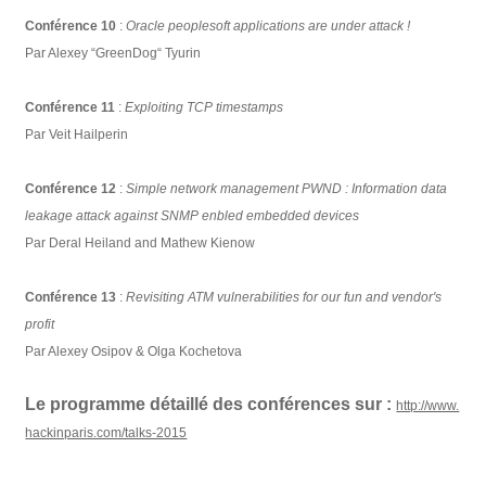
Conférence 10
:
Oracle peoplesoft applications are under attack !
Par Alexey “GreenDog“ Tyurin
Conférence 11
:
Exploiting TCP timestamps
Par Veit Hailperin
Conférence 12
:
Simple network management PWND : Information data
leakage attack against SNMP enbled embedded devices
Par Deral Heiland and Mathew Kienow
Conférence 13
:
Revisiting ATM vulnerabilities for our fun and vendor's
profit
Par Alexey Osipov & Olga Kochetova
Le programme détaillé des conférences sur :
http://www.
hackinparis.com/talks-2015