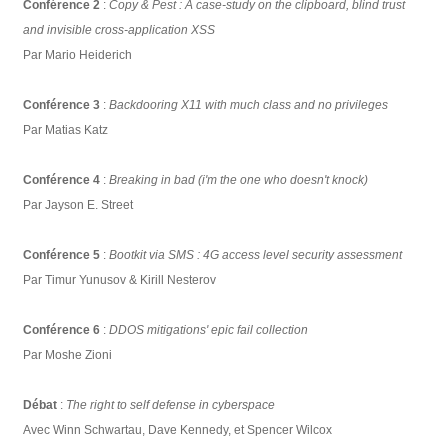
Conférence 2
:
Copy & Pest : A case-study on the clipboard, blind trust
and invisible cross-application XSS
Par Mario Heiderich
Conférence 3
:
Backdooring X11 with much class and no privileges
Par Matias Katz
Conférence 4
:
Breaking in bad (i'm the one who doesn't knock)
Par Jayson E. Street
Conférence 5
:
Bootkit via SMS : 4G access level security assessment
Par Timur Yunusov & Kirill Nesterov
Conférence 6
:
DDOS mitigations' epic fail collection
Par Moshe Zioni
Débat
:
The right to self defense in cyberspace
Avec Winn Schwartau, Dave Kennedy, et Spencer Wilcox