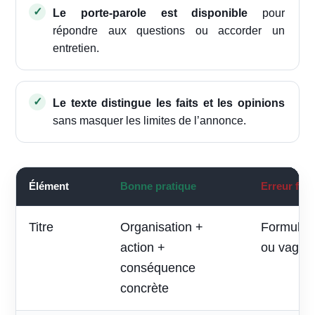
Le porte-parole est disponible
pour
répondre aux questions ou accorder un
entretien.
Le texte distingue les faits et les opinions
sans masquer les limites de l’annonce.
Élément
Bonne pratique
Erreur fré
Titre
Organisation +
Formule p
action +
ou vague
conséquence
concrète