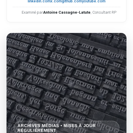
linkedin.com
x.com
github.com
youtube.com
Examiné par
Antoine Cassagne-Latute
, Consultant RP
ARCHIVES MÉDIAS • MISES À JOUR
RÉGULIÈREMENT