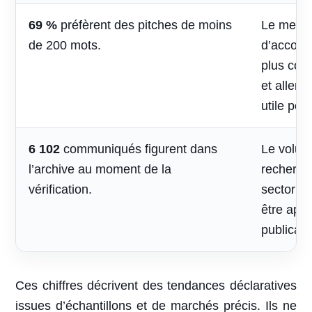
69 %
préfèrent des pitches de moins
Le mess
de 200 mots.
d’accomp
plus cou
et aller 
utile pou
6 102
communiqués figurent dans
Le volum
l’archive au moment de la
recherche
vérification.
sectoriel
être appr
publicati
Ces chiffres décrivent des tendances déclaratives
issues d’échantillons et de marchés précis. Ils ne