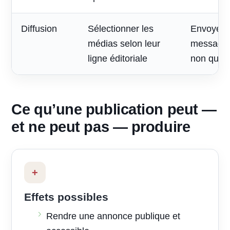
Diffusion
Sélectionner les
Envoyer 
médias selon leur
message à
ligne éditoriale
non quali
Ce qu’une publication peut —
et ne peut pas — produire
+
Effets possibles
Rendre une annonce publique et