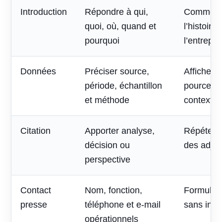
Introduction
Répondre à qui,
Commenc
quoi, où, quand et
l’histoire
pourquoi
l’entrepri
Données
Préciser source,
Afficher 
période, échantillon
pourcent
et méthode
contexte
Citation
Apporter analyse,
Répéter l
décision ou
des adjec
perspective
Contact
Nom, fonction,
Formulai
presse
téléphone et e-mail
sans inte
opérationnels