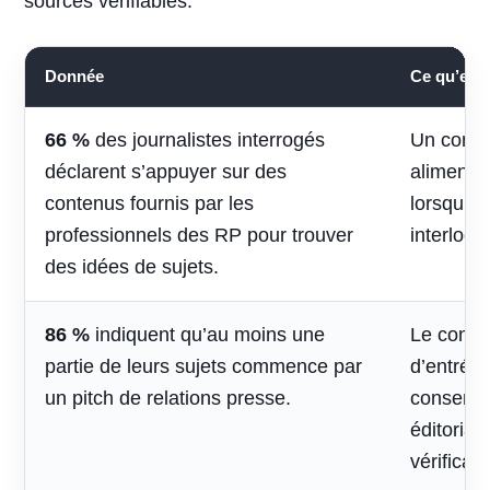
sources vérifiables.
Donnée
Ce qu’elle 
66 %
des journalistes interrogés
Un conte
déclarent s’appuyer sur des
alimenter 
contenus fournis par les
lorsqu’il
professionnels des RP pour trouver
interlocu
des idées de sujets.
86 %
indiquent qu’au moins une
Le contac
partie de leurs sujets commence par
d’entrée,
un pitch de relations presse.
conserve
éditorial
vérificati