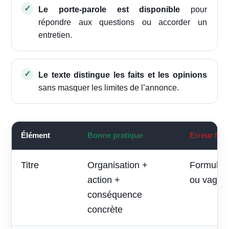
Le porte-parole est disponible
pour
répondre aux questions ou accorder un
entretien.
Le texte distingue les faits et les opinions
sans masquer les limites de l’annonce.
Élément
Bonne pratique
Erreur fré
Titre
Organisation +
Formule p
action +
ou vague
conséquence
concrète