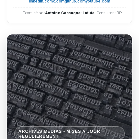
linkedin.com
x.com
github.com
youtube.com
Examiné par
Antoine Cassagne-Latute
, Consultant RP
ARCHIVES MÉDIAS • MISES À JOUR
RÉGULIÈREMENT