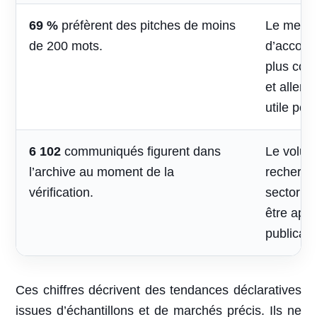
69 %
préfèrent des pitches de moins
Le mess
de 200 mots.
d’accomp
plus cou
et aller 
utile pou
6 102
communiqués figurent dans
Le volum
l’archive au moment de la
recherche
vérification.
sectoriel
être appr
publicati
Ces chiffres décrivent des tendances déclaratives
issues d’échantillons et de marchés précis. Ils ne