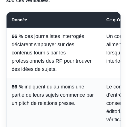
sources vérifiables.
Donnée
Ce qu’elle 
66 %
des journalistes interrogés
Un conte
déclarent s’appuyer sur des
alimenter 
contenus fournis par les
lorsqu’il
professionnels des RP pour trouver
interlocu
des idées de sujets.
86 %
indiquent qu’au moins une
Le contac
partie de leurs sujets commence par
d’entrée,
un pitch de relations presse.
conserve
éditorial
vérificati