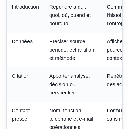
Introduction
Répondre à qui,
Commenc
quoi, où, quand et
l’histoire
pourquoi
l’entrepri
Données
Préciser source,
Afficher 
période, échantillon
pourcent
et méthode
contexte
Citation
Apporter analyse,
Répéter l
décision ou
des adjec
perspective
Contact
Nom, fonction,
Formulai
presse
téléphone et e-mail
sans inte
opérationnels