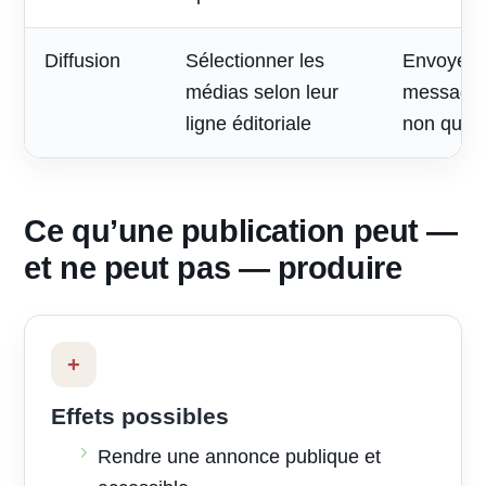
Diffusion
Sélectionner les
Envoyer 
médias selon leur
message à
ligne éditoriale
non quali
Ce qu’une publication peut —
et ne peut pas — produire
+
Effets possibles
Rendre une annonce publique et