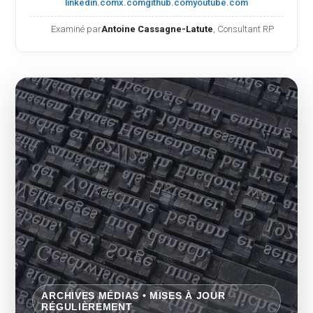
linkedin.com
x.com
github.com
youtube.com
Examiné par
Antoine Cassagne-Latute
, Consultant RP
ARCHIVES MÉDIAS • MISES À JOUR
RÉGULIÈREMENT