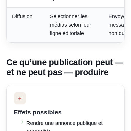
Diffusion
Sélectionner les
Envoyer 
médias selon leur
message à
ligne éditoriale
non quali
Ce qu’une publication peut —
et ne peut pas — produire
+
Effets possibles
Rendre une annonce publique et