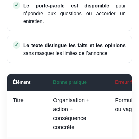
Le porte-parole est disponible
pour
répondre aux questions ou accorder un
entretien.
Le texte distingue les faits et les opinions
sans masquer les limites de l’annonce.
Élément
Bonne pratique
Erreur fré
Titre
Organisation +
Formule p
action +
ou vague
conséquence
concrète