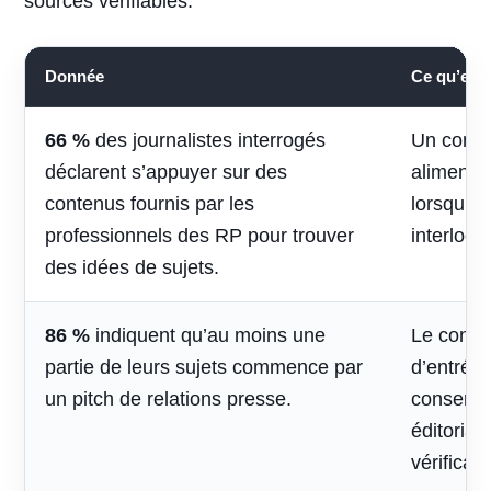
sources vérifiables.
Donnée
Ce qu’elle 
66 %
des journalistes interrogés
Un conte
déclarent s’appuyer sur des
alimenter 
contenus fournis par les
lorsqu’il
professionnels des RP pour trouver
interlocu
des idées de sujets.
86 %
indiquent qu’au moins une
Le contac
partie de leurs sujets commence par
d’entrée,
un pitch de relations presse.
conserve
éditorial
vérificati