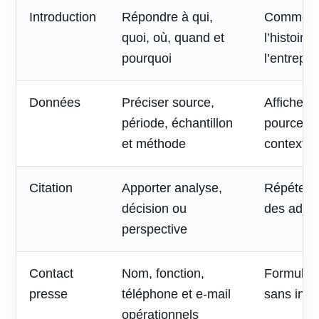
Introduction
Répondre à qui,
Commenc
quoi, où, quand et
l’histoire
pourquoi
l’entrepri
Données
Préciser source,
Afficher 
période, échantillon
pourcent
et méthode
contexte
Citation
Apporter analyse,
Répéter l
décision ou
des adjec
perspective
Contact
Nom, fonction,
Formulai
presse
téléphone et e-mail
sans inte
opérationnels