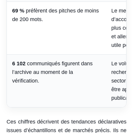
69 %
préfèrent des pitches de moins
Le mess
de 200 mots.
d’accomp
plus cou
et aller 
utile pou
6 102
communiqués figurent dans
Le volum
l’archive au moment de la
recherche
vérification.
sectoriel
être appr
publicati
Ces chiffres décrivent des tendances déclaratives
issues d’échantillons et de marchés précis. Ils ne