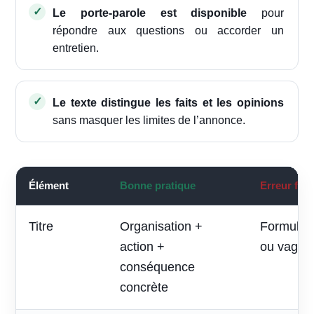
Le porte-parole est disponible
pour
répondre aux questions ou accorder un
entretien.
Le texte distingue les faits et les opinions
sans masquer les limites de l’annonce.
Élément
Bonne pratique
Erreur fré
Titre
Organisation +
Formule p
action +
ou vague
conséquence
concrète