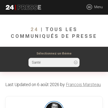
tt
Menu
24Presse -
24
| TOUS LES
COMMUNIQUÉS DE PRESSE
Communiqués de
Sélectionnez un thème
Santé
presse
Last Updated on 6 août 2026 by
Francois Marsteau