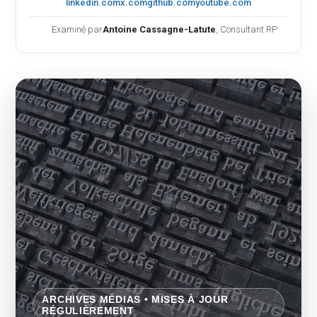
linkedin.com
x.com
github.com
youtube.com
Examiné par
Antoine Cassagne-Latute
, Consultant RP
ARCHIVES MÉDIAS • MISES À JOUR
RÉGULIÈREMENT