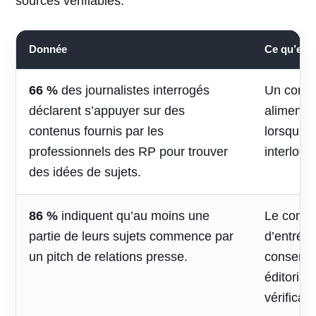
sources vérifiables.
Donnée
Ce qu’elle 
66 %
des journalistes interrogés
Un conte
déclarent s’appuyer sur des
alimenter 
contenus fournis par les
lorsqu’il
professionnels des RP pour trouver
interlocu
des idées de sujets.
86 %
indiquent qu’au moins une
Le contac
partie de leurs sujets commence par
d’entrée,
un pitch de relations presse.
conserve
éditorial
vérificati