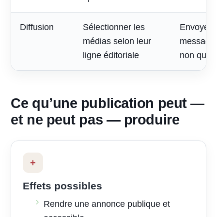
Diffusion
Sélectionner les
Envoyer 
médias selon leur
message à
ligne éditoriale
non quali
Ce qu’une publication peut —
et ne peut pas — produire
+
Effets possibles
Rendre une annonce publique et