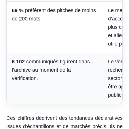
69 %
préfèrent des pitches de moins
Le mess
de 200 mots.
d’accomp
plus cou
et aller 
utile pou
6 102
communiqués figurent dans
Le volum
l’archive au moment de la
recherche
vérification.
sectoriel
être appr
publicati
Ces chiffres décrivent des tendances déclaratives
issues d’échantillons et de marchés précis. Ils ne