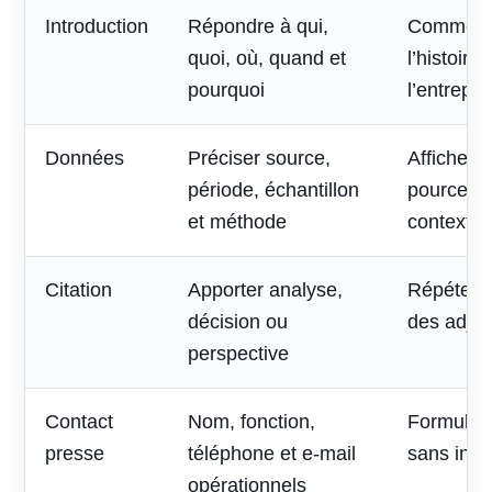
Introduction
Répondre à qui,
Commenc
quoi, où, quand et
l’histoire
pourquoi
l’entrepri
Données
Préciser source,
Afficher 
période, échantillon
pourcent
et méthode
contexte
Citation
Apporter analyse,
Répéter l
décision ou
des adjec
perspective
Contact
Nom, fonction,
Formulai
presse
téléphone et e-mail
sans inte
opérationnels