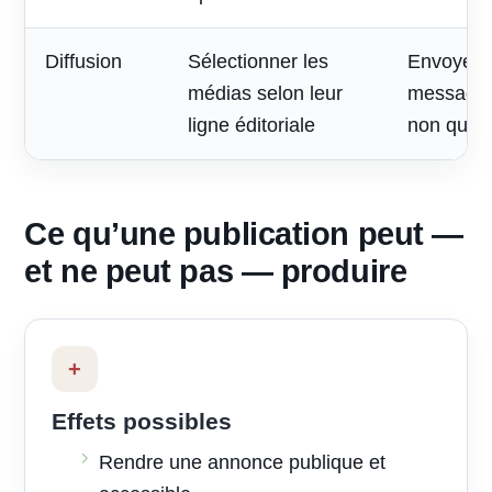
Diffusion
Sélectionner les
Envoyer 
médias selon leur
message à
ligne éditoriale
non quali
Ce qu’une publication peut —
et ne peut pas — produire
+
Effets possibles
Rendre une annonce publique et