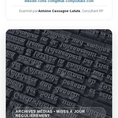
linkedin.com
x.com
github.com
youtube.com
Examiné par
Antoine Cassagne-Latute
, Consultant RP
ARCHIVES MÉDIAS • MISES À JOUR
RÉGULIÈREMENT