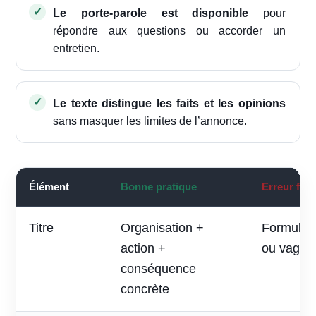
Le porte-parole est disponible
pour
répondre aux questions ou accorder un
entretien.
Le texte distingue les faits et les opinions
sans masquer les limites de l’annonce.
Élément
Bonne pratique
Erreur fré
Titre
Organisation +
Formule p
action +
ou vague
conséquence
concrète