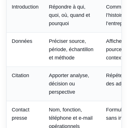
Introduction
Répondre à qui,
Commenc
quoi, où, quand et
l’histoire
pourquoi
l’entrepri
Données
Préciser source,
Afficher 
période, échantillon
pourcent
et méthode
contexte
Citation
Apporter analyse,
Répéter l
décision ou
des adjec
perspective
Contact
Nom, fonction,
Formulai
presse
téléphone et e-mail
sans inte
opérationnels