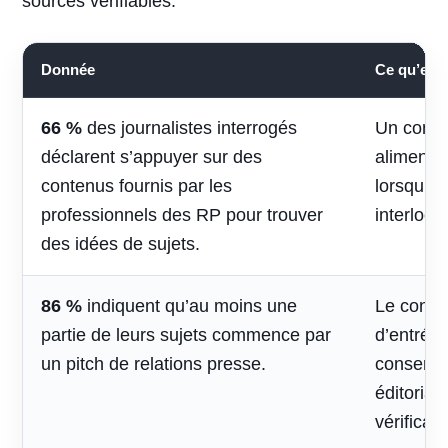
sources vérifiables.
Donnée
Ce qu’elle 
66 %
des journalistes interrogés
Un conte
déclarent s’appuyer sur des
alimenter 
contenus fournis par les
lorsqu’il
professionnels des RP pour trouver
interlocu
des idées de sujets.
86 %
indiquent qu’au moins une
Le contac
partie de leurs sujets commence par
d’entrée,
un pitch de relations presse.
conserve
éditorial
vérificati