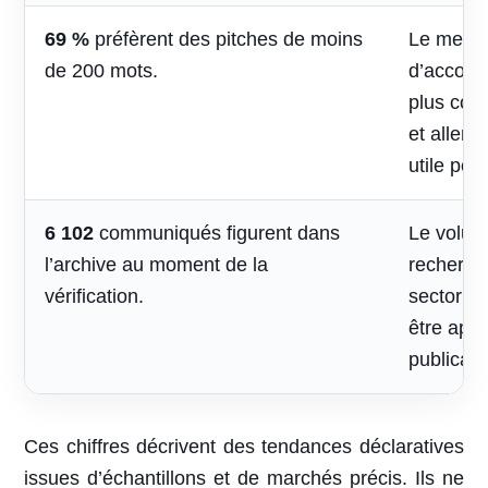
69 %
préfèrent des pitches de moins
Le mess
de 200 mots.
d’accomp
plus cou
et aller 
utile pou
6 102
communiqués figurent dans
Le volum
l’archive au moment de la
recherche
vérification.
sectoriel
être appr
publicati
Ces chiffres décrivent des tendances déclaratives
issues d’échantillons et de marchés précis. Ils ne