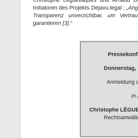
Christophe Lèguevaques und Arnaud Du
Initiatoren des Projekts Dejavu.legal :
„Ang
Transparenz unverzichtbar, um Vertrau
garantieren [3].“
Pressekonf
Donnerstag, 
Anmeldung a
In
Christophe LÈG
Rechtsanwält