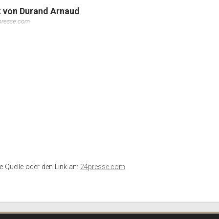
t von Durand Arnaud
4presse.com
ie Quelle oder den Link an:
24presse.com