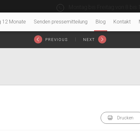
Montag bis Freitag von 8 bis 
g 12 Monate
Senden pressemitteilung
Blog
Kontakt
|
PREVIOUS
NEXT
Drucken