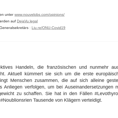
nen unter
www.nouvelobs.com/opinions/
 werden auf
DejaVu.legal
Generalsekretärs :
Liu.re/ONU-Covid19
lektives Handeln, die französischen und nunmehr au
ht. Aktuell kümmert sie sich um die erste europäisc
ringt Menschen zusammen, die auf sich alleine gestel
es Anliegen verfolgen, um bei Auseinandersetzungen m
ewicht zu schaffen. Sie hat in den Fällen #Levothyro
 #Noublionsrien Tausende von Klägern verteidigt.