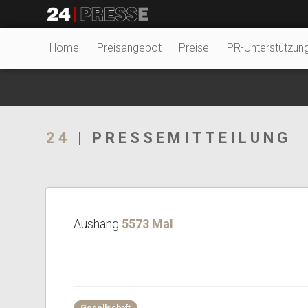
23383tt
24Presse -
Home
Preisangebot
Preise
PR-Unterstützun
Communiqués de
24
| PRESSEMITTEILUNG
presse
Aushang
5573 Mal