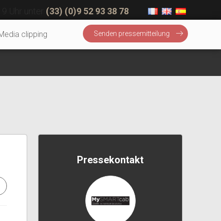
19 Uhr unter
(33) (0)9 52 93 38 78
Media clipping
Senden pressemitteilung
Pressekontakt