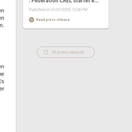
: Fédération CREL startet e...
Published on 01/31/2020, 12:06 PM
en
en
Read press release
n.
All press releases
en
he
Es
er