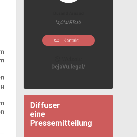
Durand Arnaud
MySMARTcab
Kontakt
em
Website
am
DejaVu.legal/
en
ng
em
Diffuser
on
eine
Pressemitteilung