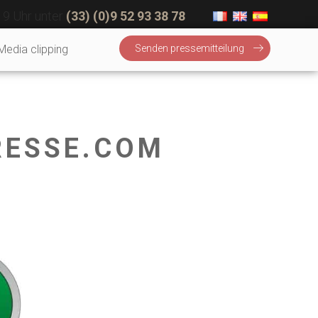
19 Uhr unter
(33) (0)9 52 93 38 78
Media clipping
Senden pressemitteilung
RESSE.COM