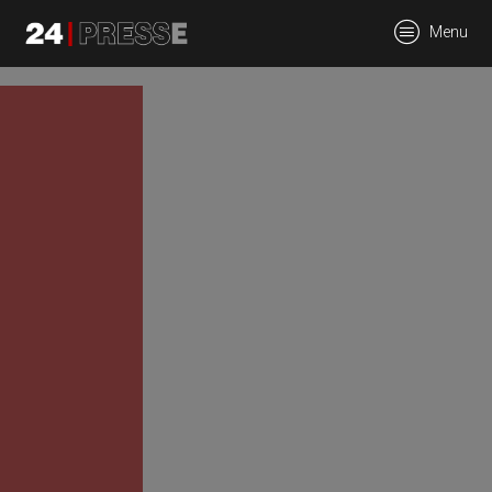
tt
Menu
24Presse -
Communiqués de
presse