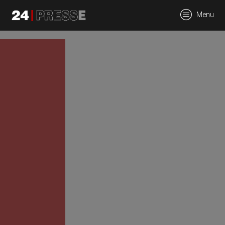
tt
Menu
24Presse -
Communiqués de
presse