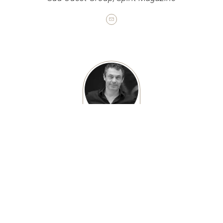
François
CEO
Prepa HEC
KPMG