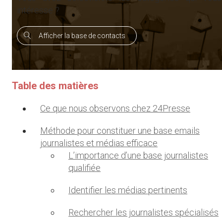
intéresse ?
Afficher la base de contacts
Table des matières
Ce que nous observons chez 24Presse
Méthode pour constituer une base emails
journalistes et médias efficace
L’importance d’une base journalistes
qualifiée
Identifier les médias pertinents
Rechercher les journalistes spécialisés