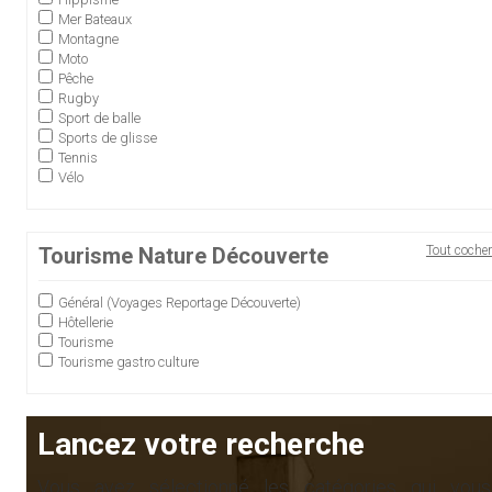
Mer Bateaux
Montagne
Moto
Pêche
Rugby
Sport de balle
Sports de glisse
Tennis
Vélo
Tourisme Nature Découverte
Tout cocher
Général (Voyages Reportage Découverte)
Hôtellerie
Tourisme
Tourisme gastro culture
Lancez votre recherche
Vous avez sélectionné les catégories qui vous