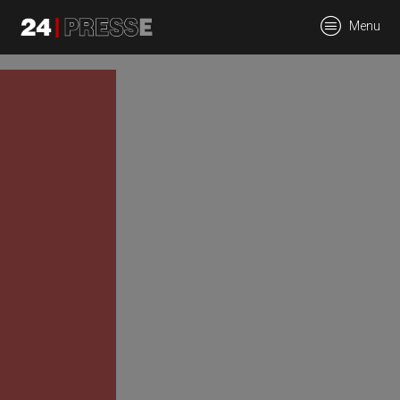
tt
Menu
24Presse -
Communiqués de
presse