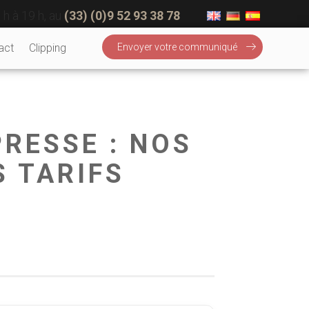
 h à 19 h, au
(33) (0)9 52 93 38 78
act
Clipping
Envoyer votre communiqué
PRESSE : NOS
S TARIFS