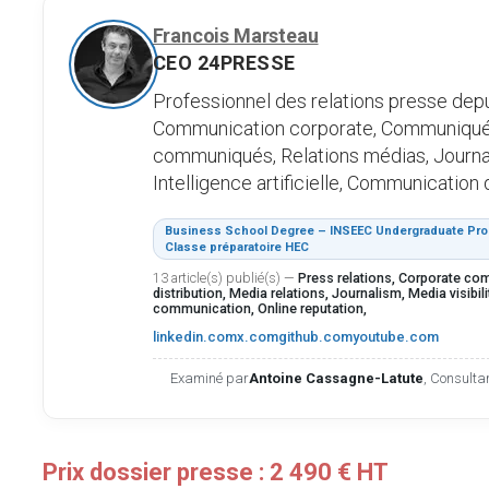
Francois Marsteau
CEO 24PRESSE
Professionnel des relations presse depu
Communication corporate, Communiqué 
communiqués, Relations médias, Journali
Intelligence artificielle, Communication d
Business School Degree – INSEEC Undergraduate Prog
Classe préparatoire HEC
13 article(s) publié(s)
—
Press relations, Corporate co
distribution, Media relations, Journalism, Media visibility
communication, Online reputation,
linkedin.com
x.com
github.com
youtube.com
Examiné par
Antoine Cassagne-Latute
, Consulta
Prix dossier presse : 2 490 € HT