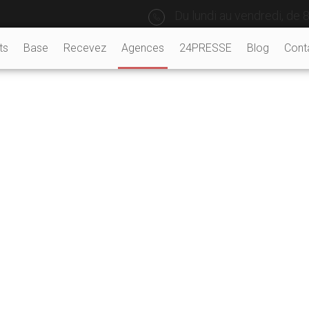
Du lundi au vendredi, de 8
ts
Base
Recevez
Agences
24PRESSE
Blog
Cont