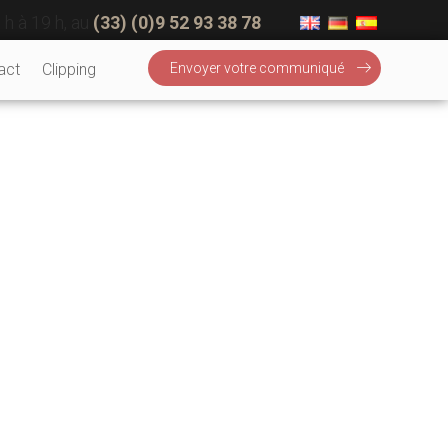
 h à 19 h, au
(33) (0)9 52 93 38 78
act
Clipping
Envoyer votre communiqué