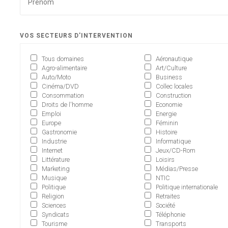
VOS SECTEURS D'INTERVENTION
Tous domaines
Aéronautique
Agro-alimentaire
Art/Culture
Auto/Moto
Business
Cinéma/DVD
Collec locales
Consommation
Construction
Droits de l'homme
Economie
Emploi
Energie
Europe
Féminin
Gastronomie
Histoire
Industrie
Informatique
Internet
Jeux/CD-Rom
Littérature
Loisirs
Marketing
Médias/Presse
Musique
NTIC
Politique
Politique internationale
Religion
Retraites
Sciences
Société
Syndicats
Téléphonie
Tourisme
Transports