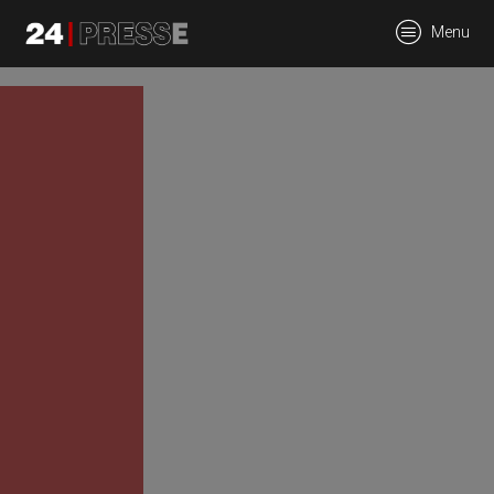
tt
Menu
24Presse -
Communiqués de
presse