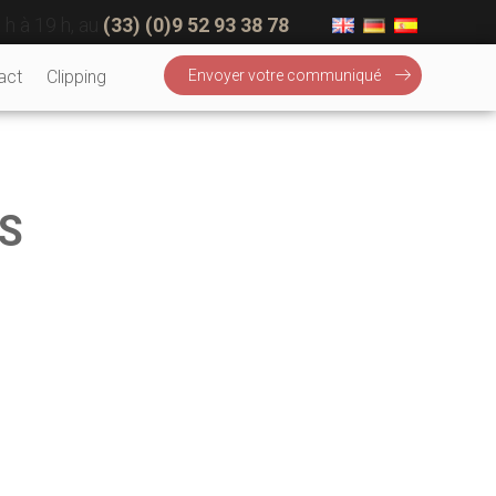
 h à 19 h, au
(33) (0)9 52 93 38 78
act
Clipping
Envoyer votre communiqué
S