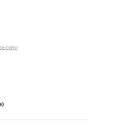
sse.com/
e)