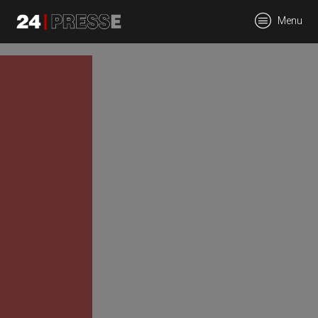
tt
Menu
24Presse -
Communiqués de
presse