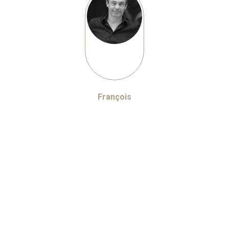
François
CEO
Prepa HEC
KPMG