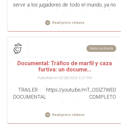
servir a los jugadores de todo el mundo, ya no
nos limitamos solo al mercado de habla
inglesa", dijo Modestas Mika, directora de
Read press release
Comunicaciones...
Medio ambiente
Documental: Tráfico de marfil y caza
furtiva: un docume...
Published on 02/28/2023, 6:21 PM
TRAILER : https://youtu.be/mT_OSlZ7WE0
DOCUMENTAL COMPLETO
https://youtu.be/4I51Xb0oObg El
comprometido realizador Maxime Ginolin y su
Read press release
compañero Guillaume...