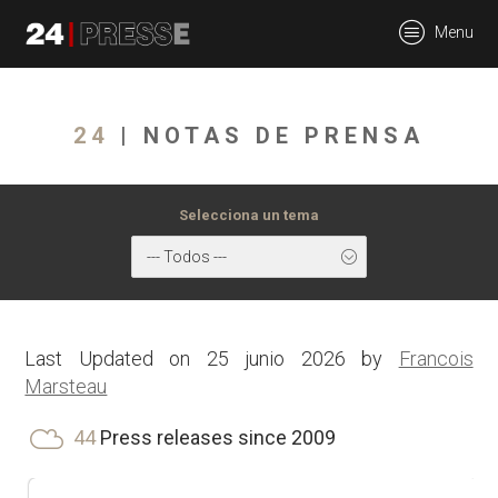
tt
Menu
24Presse -
24
| NOTAS DE PRENSA
Communiqués de
Selecciona un tema
--- Todos ---
presse
Last Updated on 25 junio 2026 by
Francois
Marsteau
44
Press releases since 2009