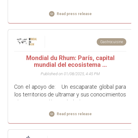
LAIT ET MIEL se distinguen por estampados
divertidos y llenos de detalles que invitan a
Read press release
escapar...
Gastrocuisine
Mondial du Rhum: París, capital
mundial del ecosistema ...
Published on 01/08/2025, 4:45 PM
Con el apoyo de: Un escaparate global para
los territorios de ultramar y sus conocimientos
El ron no es sólo una bebida espirituosa: es el
fruto de un ecosistema ...
Read press release