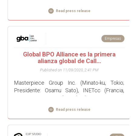
escrito por el Sr. Stép...
Read press release
Empresas
Global BPO Alliance es la primera
alianza global de Call...
Published on 11/09/2020, 2:41 PM
Masterpiece Group Inc. (Minato-ku, Tokio;
Presidente: Osamu Sato), INETcc (Francia,
CEO: Denis Guittet), Colombia Outsourcing
Solutions SAS (Colombia, CEO: Felipe Samper),
Read press release
INGO S.p.A. (Italia, CEO...