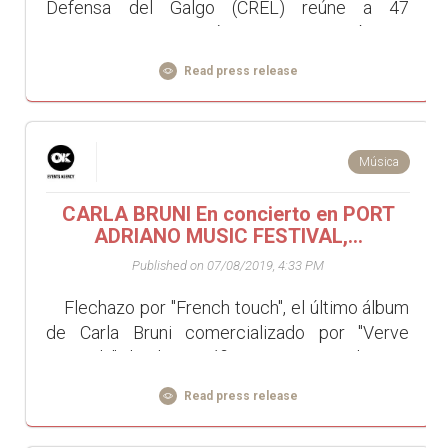
Defensa del Galgo (CREL) reúne a 47
asociaciones en 6 países, 12,000 miembros y
16 eurodiputados afi...
Read press release
Música
CARLA BRUNI En concierto en PORT
ADRIANO MUSIC FESTIVAL,...
Published on 07/08/2019, 4:33 PM
Flechazo por "French touch", el último álbum
de Carla Bruni comercializado por "Verve
Records", la discográfica jazzy muy chic de
Unive...
Read press release