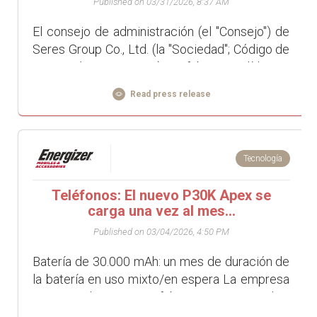
Published on 03/31/2026, 8:37 AM
El consejo de administración (el "Consejo") de
Seres Group Co., Ltd. (la "Sociedad"; Código de
cotización: 601127.SS), un fabricante líder de
veh&ia...
Read press release
Tecnología
Teléfonos: El nuevo P30K Apex se
carga una vez al mes...
Published on 03/04/2026, 4:50 PM
Batería de 30.000 mAh: un mes de duración de
la batería en uso mixto/en espera La empresa
Avenir Telecom que fabrica y comercializa
teléfonos de la marca Energ...