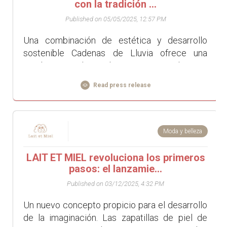
con la tradición ...
Published on 05/05/2025, 12:57 PM
Una combinación de estética y desarrollo
sostenible Cadenas de Lluvia ofrece una
amplia gama de productos, como cadenas o
cazoletas, que crean un ambiente zen a la vez
Read press release
que gu&iacu...
Moda y belleza
LAIT ET MIEL revoluciona los primeros
pasos: el lanzamie...
Published on 03/12/2025, 4:32 PM
Un nuevo concepto propicio para el desarrollo
de la imaginación. Las zapatillas de piel de