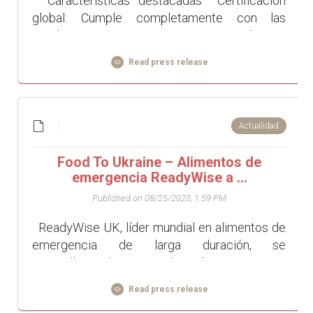
Características destacadas Certificación
global: Cumple completamente con las
regulaciones EU L1e/L3e, garantizando una
entrada fluida en los mercados internaci...
Read press release
Actualidad
Food To Ukraine – Alimentos de
emergencia ReadyWise a ...
Published on 08/25/2025, 1:59 PM
ReadyWise UK, líder mundial en alimentos de
emergencia de larga duración, se
enorgullece de apoyar la próxima iniciativa
Women2Women 25 de KOLO Nordic –...
Read press release