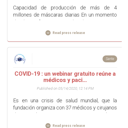
Capacidad de producción de más de 4
millones de máscaras diarias En un momento
de desconfinamiento acelerado, tenemos el
reto de ayudar a todo el mundo a abordar con
Read press release
calma ...
Sante
COVID-19 : un webinar gratuito reúne a
médicos y paci...
Published on 05/14/2020, 12:14 PM
Es en una crisis de salud mundial, que la
fundación organiza con 37 médicos y cirujanos
de 19 países y 34 instituciones un webinar
gratuito para especialistas de patolog...
Read press release