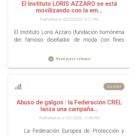
El Instituto LORIS AZZARO se está
movilizando con la em...
Published on 03/23/2020, 4:21 PM
El Instituto Loris Azzaro (fundación homónima
del famoso diseñador de moda con fines
humanitarios, caritativos y ambientales) lanzó
una operación de apoyo de &qu...
Read press release
Sociedad
Abuso de galgos : la Federación CREL
lanza una campaña...
Published on 01/31/2020, 12:06 PM
La Federación Europea de Protección y