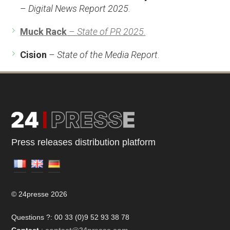
–
Digital News Report 2025
.
Muck Rack
–
State of PR 2025
.
Cision
–
State of the Media Report
.
Press releases distribution platform
© 24presse 2026
Questions ?: 00 33 (0)9 52 93 38 78
Contact
:
contact@24presse.com