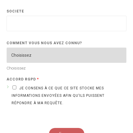
SOCIÉTÉ
O
COMMENT VOUS NOUS AVEZ CONNU?
U
D
'
I
N
F
Choisissez
O
R
M
ACCORD RGPD
*
A
T
JE CONSENS À CE QUE CE SITE STOCKE MES
I
O
INFORMATIONS ENVOYÉES AFIN QU’ILS PUISSENT
N
S
RÉPONDRE À MA REQUÊTE.
W
E
B