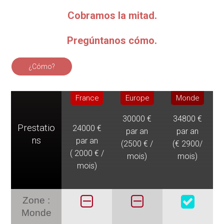
Cobramos la mitad.
Pregúntanos cómo
.
¿Cómo?
France
Europe
Monde
30000 €
34800 €
Prestatio
24000 €
par an
par an
ns
par an
(2500 € /
(€ 2900/
( 2000 € /
mois)
mois)
mois)
Zone :
Monde