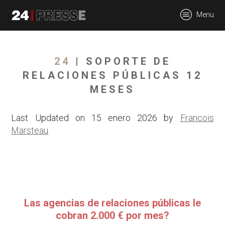
tt
Menu
24Presse -
24
| SOPORTE DE
RELACIONES PÚBLICAS 12
MESES
Communiqués de
Last Updated on 15 enero 2026 by
Francois
Marsteau
presse
Las agencias de relaciones públicas le
cobran 2.000 € por mes?